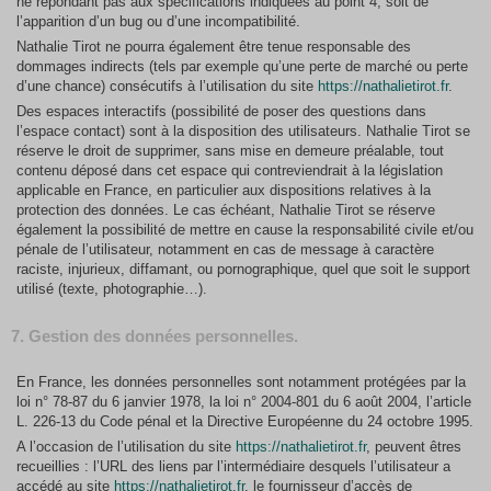
ne répondant pas aux spécifications indiquées au point 4, soit de
l’apparition d’un bug ou d’une incompatibilité.
Nathalie Tirot ne pourra également être tenue responsable des
dommages indirects (tels par exemple qu’une perte de marché ou perte
d’une chance) consécutifs à l’utilisation du site
https://nathalietirot.fr
.
Des espaces interactifs (possibilité de poser des questions dans
l’espace contact) sont à la disposition des utilisateurs. Nathalie Tirot se
réserve le droit de supprimer, sans mise en demeure préalable, tout
contenu déposé dans cet espace qui contreviendrait à la législation
applicable en France, en particulier aux dispositions relatives à la
protection des données. Le cas échéant, Nathalie Tirot se réserve
également la possibilité de mettre en cause la responsabilité civile et/ou
pénale de l’utilisateur, notamment en cas de message à caractère
raciste, injurieux, diffamant, ou pornographique, quel que soit le support
utilisé (texte, photographie…).
7. Gestion des données personnelles.
En France, les données personnelles sont notamment protégées par la
loi n° 78-87 du 6 janvier 1978, la loi n° 2004-801 du 6 août 2004, l’article
L. 226-13 du Code pénal et la Directive Européenne du 24 octobre 1995.
A l’occasion de l’utilisation du site
https://nathalietirot.fr
, peuvent êtres
recueillies : l’URL des liens par l’intermédiaire desquels l’utilisateur a
accédé au site
https://nathalietirot.fr
, le fournisseur d’accès de