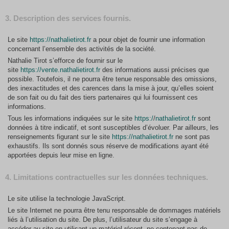
3. Description des services fournis.
Le site
https://nathalietirot.fr
a pour objet de fournir une information
concernant l’ensemble des activités de la société.
Nathalie Tirot s’efforce de fournir sur le
site
https://vente.nathalietirot.fr
des informations aussi précises que
possible. Toutefois, il ne pourra être tenue responsable des omissions,
des inexactitudes et des carences dans la mise à jour, qu’elles soient
de son fait ou du fait des tiers partenaires qui lui fournissent ces
informations.
Tous les informations indiquées sur le site
https:/
/
nathalietirot.fr
sont
données à titre indicatif, et sont susceptibles d’évoluer. Par ailleurs, les
renseignements figurant sur le site
https://nathalietirot.fr
ne sont pas
exhaustifs. Ils sont donnés sous réserve de modifications ayant été
apportées depuis leur mise en ligne.
4. Limitations contractuelles sur les données techniques.
Le site utilise la technologie JavaScript.
Le site Internet ne pourra être tenu responsable de dommages matériels
liés à l’utilisation du site. De plus, l’utilisateur du site s’engage à
accéder au site en utilisant un matériel récent, ne contenant pas de